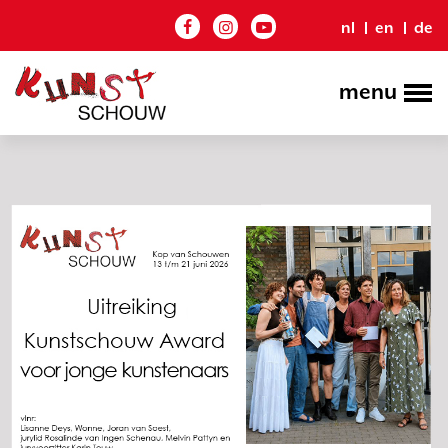
nl
en
de
menu