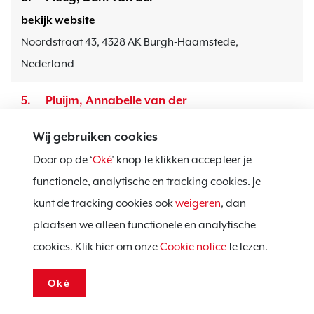
bekijk website
Noordstraat 43, 4328 AK Burgh-Haamstede,
Nederland
5.
Pluijm, Annabelle van der
stuur email
Wij gebruiken cookies
Hervormde Kerk Burgh, Burghsering 33, 4328 LL Burgh-
Door op de ‘
Oké
’ knop te klikken accepteer je
Haamstede, Nederland
functionele, analytische en tracking cookies. Je
28.
kunt de tracking cookies ook
Polman, Astrid
weigeren
, dan
plaatsen we alleen functionele en analytische
bekijk website
cookies. Klik hier om onze
Cookie notice
te lezen.
Hoogenboomsweg 4, 4322 TG Scharendijke, Nederland
Oké
10.
Prins van Wijngaarden, Liv-Maritt
bekijk website