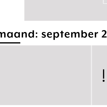
maand:
september 