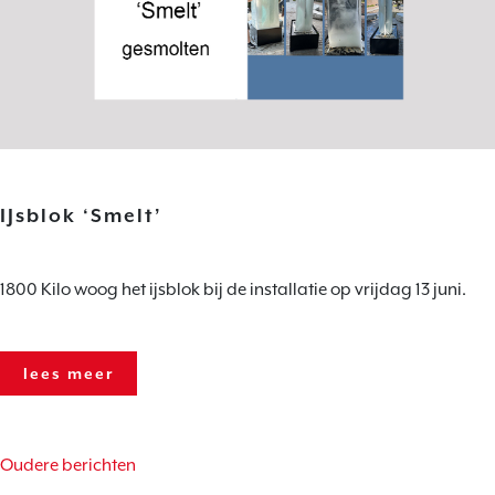
IJsblok ‘Smelt’
1800 Kilo woog het ijsblok bij de installatie op vrijdag 13 juni.
lees meer
berichtennavigatie
Oudere berichten