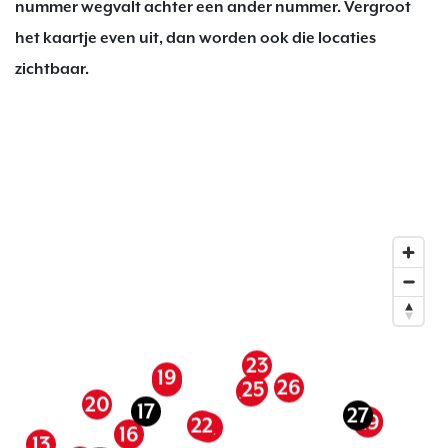
nummer wegvalt achter een ander nummer. Vergroot
het kaartje even uit, dan worden ook die locaties
zichtbaar.
23
19
18
26
25
24
20
17
27
28
29
22
21
16
13