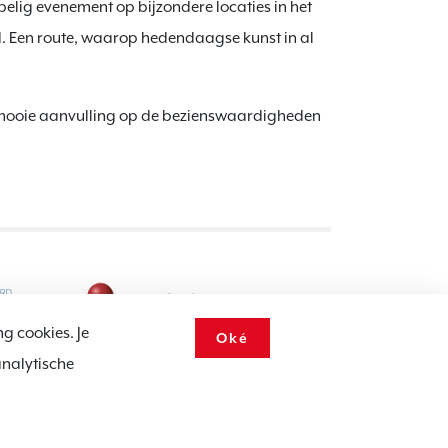
elig evenement op bijzondere locaties in het
 Een route, waarop hedendaagse kunst in al
n mooie aanvulling op de bezienswaardigheden
ng cookies. Je
Oké
analytische
ookie notice
Voorwaarden