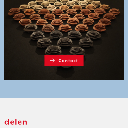
Contact
Contact
delen