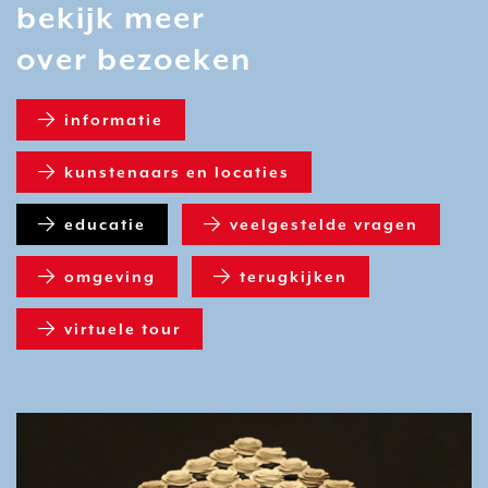
bekijk meer
over bezoeken
informatie
kunstenaars en locaties
educatie
veelgestelde vragen
omgeving
terugkijken
virtuele tour