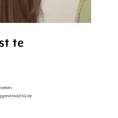
t te
zoeken 
gend kwijt bij de 