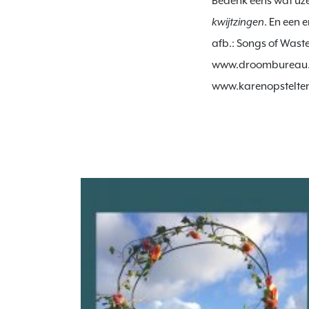
Bedenk eens wat uzelf
kwijtzingen
. En een 
afb.: Songs of Wast
www.droombureau.
www.karenopstelten