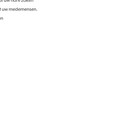
 al uw nare zaken 
et uw medemensen.

n
