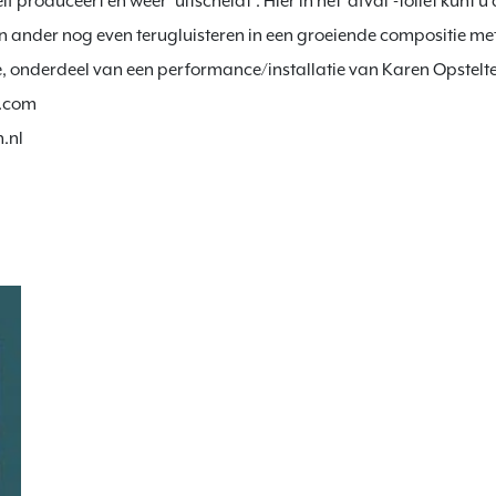
 produceert en weer ‘uitscheidt’. Hier in het ‘afval’-toilet kunt u
en ander nog even terugluisteren in een groeiende compositie m
e, onderdeel van een performance/installatie van Karen Opstelte
com

.nl