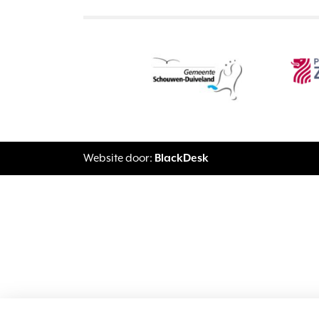
Website door:
BlackDesk