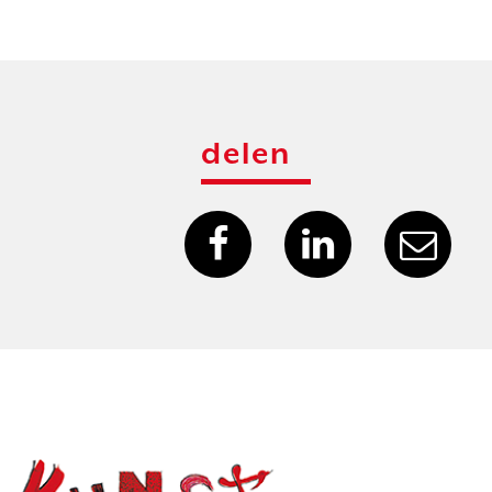
delen