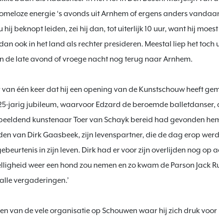
omeloze energie ‘s avonds uit Arnhem of ergens anders vandaa
hij beknopt leiden, zei hij dan, tot uiterlijk 10 uur, want hij moes
n ook in het land als rechter presideren. Meestal liep het toch 
in de late avond of vroege nacht nog terug naar Arnhem.

van één keer dat hij een opening van de Kunstschouw heeft gemis
et 25-jarig jubileum, waarvoor Edzard de beroemde balletdanser, 
beeldend kunstenaar Toer van Schayk bereid had gevonden hem 
jden van Dirk Gaasbeek, zijn levenspartner, die de dag erop wer
beurtenis in zijn leven. Dirk had er voor zijn overlijden nog o
lligheid weer een hond zou nemen en zo kwam de Parson Jack Ru
lle vergaderingen.’

en van de vele organisatie op Schouwen waar hij zich druk voo