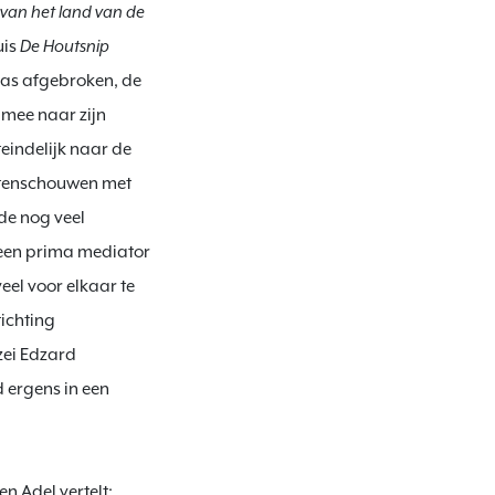
van het land van de 
is 
De Houtsnip
aas afgebroken, de 
mee naar zijn 
indelijk naar de 
stenschouwen met 
de nog veel 
een prima mediator 
el voor elkaar te 
ichting 
ei Edzard 
 ergens in een 
n Adel vertelt: 