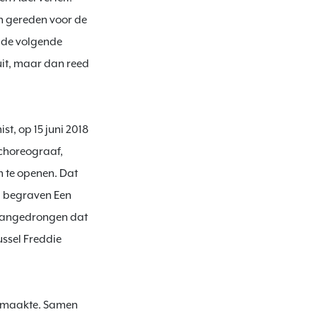
n gereden voor de 
t de volgende 
uit, maar dan reed 
t, op 15 juni 2018 
choreograaf, 
te openen. Dat 
d begraven Een 
p aangedrongen dat 
ssel Freddie 
r maakte. Samen 