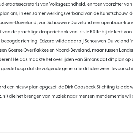
d-staatssecretaris van Volksgezondheid, en toen voorzitter van 
t plan om, in een samenwerkingsverband van de Kunstschouw, de
ouwen-Duiveland, van Schouwen-Duiveland een openbaar-kunstb
van de prachtige draperiebank van Iris le Rütte bij de kerk va
e beoogde richting. Edzard wilde daarbij Schouwen-Duiveland ‘ru
sen Goeree Overflakkee en Noord-Beveland, maar tussen Londen
ren! Helaas maakte het overlijden van Simons dat dit plan op d
 goede hoop dat de volgende generatie dit idee weer  tevoorschij
rd een nieuw plan opgezet: de Dirk Gaasbeek Stichting (zie de w
.nl
) die het brengen van muziek naar mensen met dementie wil