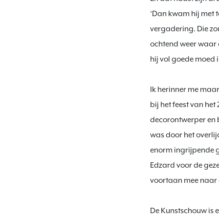
‘Dan kwam hij met t
vergadering. Die zou 
ochtend weer waar da
hij vol goede moed 
Ik herinner me maar 
bij het feest van h
decorontwerper en 
was door het overli
enorm ingrijpende ge
Edzard voor de geze
voortaan mee naar a
De Kunstschouw is e