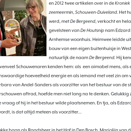
en 2012 twee artikelen over in de 
Kroniek 
zeemeermin
, 
Schouwen-Duiveland
. Het hu
werd, met 
De Bergeend
, verkocht en hel
gevelsteen van 
De Houtsnip
 nam Edzard 
Arnhemse woonhuis. Heimwee leidde uite
bouw van een eigen buitenhuisje in We
natuurlijk de naam 
De Bergeend. 
Hij ken
venveel Schouwenaren kenden hem: als  een aimabel mens, als 
waardige hoeveelheid energie en als iemand met veel zin om ve
rbara van Andel-Sanders als voorzitter van het bestuur van de st
chouwen aftrad, hoefde men niet lang na te denken. Gelukkig z
 vraag of hij in het bestuur wilde plaatsnemen. En tja, als Edzard
dt, is dat altijd meteen als voorzitter…

ukke baan als Raadsheer in het Hof in Den Bosch. Marjolijn van de