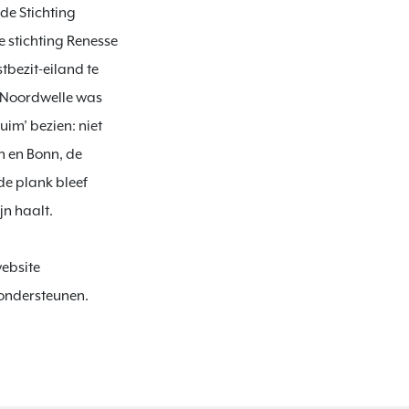
de Stichting 
 stichting Renesse 
ezit-eiland te 
n Noordwelle was 
im’ bezien: niet 
 en Bonn, de 
e plank bleef 
n haalt.

ebsite  
 ondersteunen.