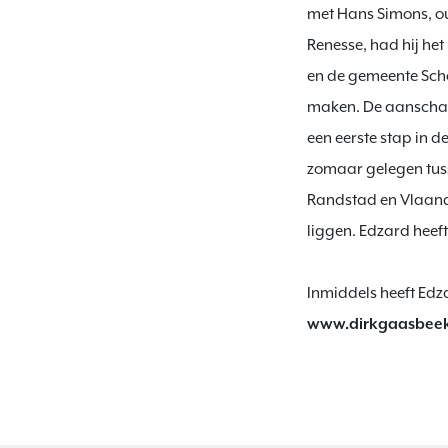
met Hans Simons, ou
Renesse, had hij he
en de gemeente Sch
maken. De aanschaf 
een eerste stap in d
zomaar gelegen tus
Randstad en Vlaande
liggen. Edzard heeft
Inmiddels heeft Edza
www.dirkgaasbeek