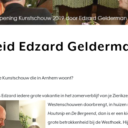
eid Edzard Gelderm
de Kunstschouw die in Arnhem woont?

ls Edzard iedere grote vakantie in het zomerverblijf van je Zierikz
Westenschouwen doorbrengt, in huizen 
Houtsnip
 en 
De
Bergeend
, dan is er een 
grote betrokkenheid bij de Westhoek. Hij 