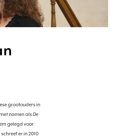
an
eese grootouders in 
met namen als 
De
kiem gelegd voor 
schreef er in 2010 