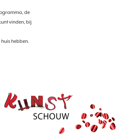
programma, de 
unt vinden, bij 
 huis hebben.
