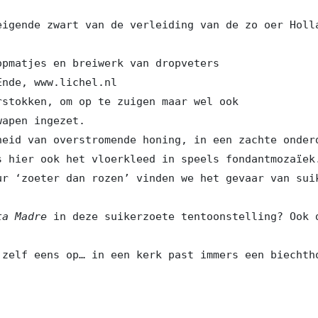
eigende zwart van de verleiding van de zo oer Holl
opmatjes en breiwerk van dropveters

nde, www.lichel.nl

rstokken, om op te zuigen maar wel ook

apen ingezet. 

heid van overstromende honing, in een zachte onderd
s hier ook het vloerkleed in speels fondantmozaïek
ur ‘zoeter dan rozen’ vinden we het gevaar van suik
ta Madre 
in deze suikerzoete tentoonstelling? Ook 
 zelf eens op… in een kerk past immers een biechth