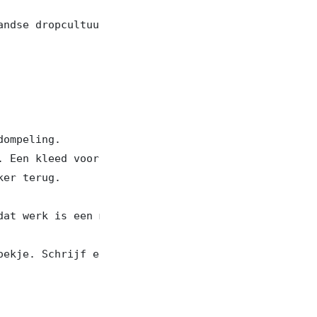
andse dropcultuur, in een ijdel verleidende coutur
ompeling.

. Een kleed voor warmte en luxe, maar wel in scher
er terug.

dat werk is een metafoor voor verborgen gevaar, vo
oekje. Schrijf en hang uw zoete zonde op, als een 