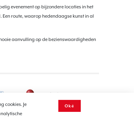
elig evenement op bijzondere locaties in het
 Een route, waarop hedendaagse kunst in al
n mooie aanvulling op de bezienswaardigheden
ng cookies. Je
Oké
analytische
ookie notice
Voorwaarden