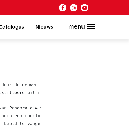
menu
Catalogus
Nieuws
door de eeuwen heen tot een zoektocht naar

estilleerd uit riet, palm, agave en suikerbiet. St
van Pandora die wij in de kerk van Noordwelle tijd
noch een roemloos einde, verzonken in zoet.

 beeld te vangen.
