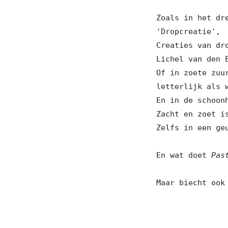
Zoals in het dr
'Dropcreatie', 

Creaties van dr
Lichel van den E
Of in zoete zuu
letterlijk als w
En in de schoon
Zacht en zoet i
Zelfs in een ge
En wat doet 
Pas
Maar biecht ook