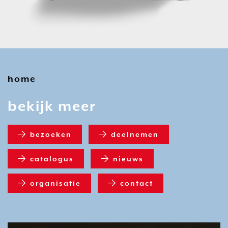
home
bekijk meer
bezoeken
deelnemen
catalogus
nieuws
organisatie
contact